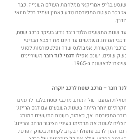
שנסע בג’יפ אמריקאי ממלחמת העולם השנייה. כבר
אז רכב השטח המפורסם נודע כאמין ועמיד בכל תוואי
הדרך.
עד שנות התשעים הלנד רובר נודע בעיקר כרכב שטח,
ורכבי המותג משמשים עד היום את הצבא הבריטי
כרכבי תקשורת, אמבולנס שדה ופלטפורמות לסוגי
נשק שונים. ישנם אפילו
דגמי לנד רובר
משוריינים
שיוצרו לראשונה ב-1965.
לנד רובר – מרכב שטח לרכב יוקרה
תחילת המעבר של המותג מרכבי שטח בלבד לדגמים
יוקרתיים יותר הייתה בשנות השבעים עם דגם הריינג’
רובר המפורסם. אך, כאמור, בשנות התשעים המותג
הצליח לשנות את תדמיתו בעיניי הציבור הרחב והריינג’
רובר הפך לרכב פופולרי בקרב לקוחות בשוק הפרטי.
העיצוב החדש שילב את כל היתרונות של הרכב