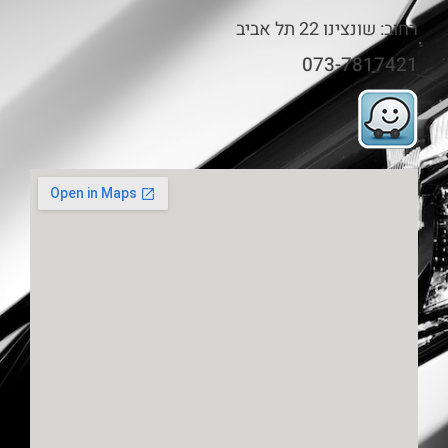
רחוב: שונצינו 22 תל אביב
073-7817421