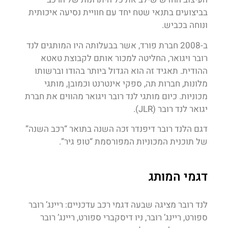
בביצועים בתנאי שטח יחד עם חוויית נסיעה איכותית
ונוחה בכביש.
ב-2008 חברת פורד, אשר בבעלותה היו המותגים לנד
רובר ויגואר, החליטה למכור אותם לקבוצת טאטא
ההודית. תאגיד זה הוא הגדול ביותר בהודו וברשותו
מלונות, חברות תה, ספקי אינטרנט וכמובן, מותגי
מכוניות. כיום מותגי לנד רובר ויגואר מהווים את חברת
יגואר לנד רובר (JLR).
דגם הלנד רובר דיפנדר זכה השנה בתואר “רכב השנה”
של תוכנית המכוניות המפורסמת “טופ גיר”.
דגמי המותג
לנד רובר מציגה שבעה דגמי רכב עדכניים: ריינג’ רובר
ספורט, ריינג’ רובר, ניו דיסקברי ספורט, ריינג’ רובר