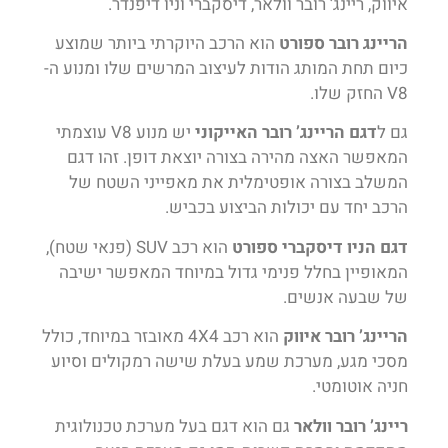
איווק, ריינג’ רובר וולאר, דיסקברי וניו דיפנדר.
הריינג רובר ספורט
הוא הרכב היוקרתי ביותר שמוצע
כיום תחת המותג הודות לעיצוב המרשים שלו ומנוע ה-
V8 החזק שלו.
גם ל
דגם הריינג’ רובר האייקוני
יש מנוע V8 עוצמתי
המאפשר האצה מהירה בצורה יוצאת דופן. זהו דגם
המשלב בצורה אופטימלית את מאפייני השטח של
הרכב יחד עם יכולות הביצוע בכביש.
דגם הניו דיסקברי ספורט
הוא רכב SUV (פנאי שטח),
המאופיין בחלל פנימי גדול במיוחד המאפשר ישיבה
של שבעה אנשים.
הריינג’ רובר איווק
הוא רכב 4X4 מאובזר במיוחד, כולל
מסכי מגע, מערכת שמע בעלת שישה רמקולים וסיוע
חניה אוטומטי.
ריינג’ רובר וולאר
גם הוא דגם בעל מערכת טכנולוגית